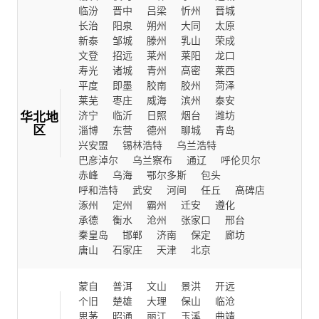
临汾
晋中
吕梁
忻州
晋城
长治
阳泉
朔州
大同
太原
新泰
邹城
滕州
乳山
荣成
文登
招远
莱州
莱阳
龙口
寿光
诸城
青州
高密
莱西
平度
即墨
胶南
胶州
菏泽
莱芜
枣庄
威海
滨州
泰安
华北地
济宁
临沂
日照
烟台
潍坊
区
淄博
东营
德州
聊城
青岛
兴安盟
锡林浩特
乌兰浩特
巴彦淖尔
乌兰察布
通辽
呼伦贝尔
赤峰
乌海
鄂尔多斯
包头
呼和浩特
武安
河间
任丘
高碑店
涿州
定州
霸州
迁安
遵化
承德
衡水
沧州
张家口
邢台
秦皇岛
邯郸
济南
保定
廊坊
唐山
石家庄
天津
北京
蒙自
普洱
文山
景洪
开远
个旧
楚雄
大理
保山
临沧
思茅
昭通
丽江
玉溪
曲靖