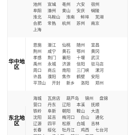
池州
宣城
亳州
六安
宿州
阜阳
滁州
黄山
安庆
铜陵
淮北
马鞍山
淮南
蚌埠
芜湖
合肥
常熟
杭州
苏州
南京
上海
恩施
潜江
仙桃
随州
宜昌
荆州
咸宁
黄石
鄂州
黄冈
孝感
荆门
襄阳
十堰
武汉
华中地
禹州
永城
济源
信阳
驻马店
区
周口
商丘
南阳
三门峡
漯河
许昌
濮阳
焦作
鹤壁
安阳
平顶山
开封
新乡
洛阳
郑州
海城
瓦房店
葫芦岛
锦州
盘锦
营口
丹东
辽阳
本溪
抚顺
铁岭
阜新
朝阳
鞍山
大连
东北地
沈阳
延吉
梅河口
白山
通化
区
辽源
四平
松原
白城
吉林
长春
绥化
牡丹江
鸡西
七台河