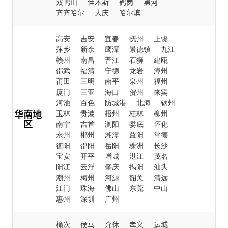
双鸭山
佳木斯
鹤岗
黑河
齐齐哈尔
大庆
哈尔滨
高安
吉安
宜春
抚州
上饶
萍乡
新余
鹰潭
景德镇
九江
赣州
南昌
晋江
石狮
建瓯
邵武
福清
宁德
龙岩
漳州
莆田
三明
南平
泉州
福州
厦门
三亚
海口
贺州
来宾
河池
百色
防城港
北海
钦州
华南地
玉林
贵港
梧州
桂林
柳州
区
南宁
吉首
浏阳
娄底
怀化
永州
郴州
湘潭
益阳
常德
衡阳
邵阳
岳阳
株洲
长沙
宝安
开平
增城
湛江
茂名
阳江
云浮
肇庆
揭阳
汕头
潮州
梅州
河源
韶关
清远
江门
珠海
佛山
东莞
中山
惠州
深圳
广州
榆次
侯马
介休
孝义
运城