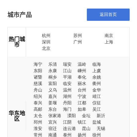
城市产品
返回首页
杭州
苏州
南京
热门城
深圳
广州
上海
市
北京
海宁
乐清
瑞安
温岭
临海
东阳
永康
江山
嵊州
上虞
诸暨
桐乡
平湖
奉化
余姚
慈溪
富阳
临安
丽水
衢州
舟山
义乌
温州
台州
金华
绍兴
嘉兴
湖州
宁波
靖江
泰兴
姜堰
丹阳
江都
仪征
高邮
东台
海门
如皋
吴江
华东地
太仓
张家港
溧阳
金坛
新沂
区
邳州
宜兴
江阴
镇江
盐城
淮安
宿迁
连云港
昆山
无锡
常州
南通
泰州
扬州
徐州