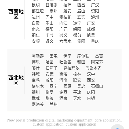
昆明
日喀则
拉萨
西昌
广汉
西南地
都江堰
崇州
雅安
眉山
资阳
区
达州
巴中
攀枝花
宜宾
泸州
自贡
乐山
内江
遂宁
广安
南充
德阳
广元
绵阳
成都
铜仁
毕节
兴义
都匀
凯里
安顺
遵义
六盘水
贵阳
重庆
阿勒泰
奎屯
伊宁
库尔勒
昌吉
博乐
哈密
吐鲁番
和田
阿克苏
喀什
石河子
克拉玛依
乌鲁木齐
韩城
安康
商洛
榆林
汉中
西北地
宝鸡
咸阳
渭南
延安
西安
区
格尔木
西宁
固原
吴忠
石嘴山
银川
临夏
定西
平凉
庆阳
武威
张掖
酒泉
天水
白银
嘉峪关
兰州
New portal production digital marketing department, core application,
custom application, custom application